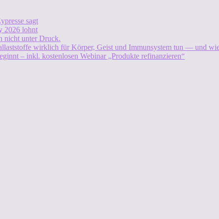
ypresse sagt
 2026 lohnt
 nicht unter Druck.
allaststoffe wirklich für Körper, Geist und Immunsystem tun — und w
eginnt – inkl. kostenlosen Webinar „Produkte refinanzieren“