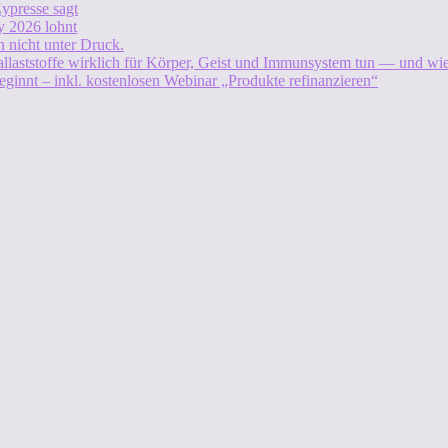
ypresse sagt
 2026 lohnt
 nicht unter Druck.
allaststoffe wirklich für Körper, Geist und Immunsystem tun — und w
eginnt – inkl. kostenlosen Webinar „Produkte refinanzieren“