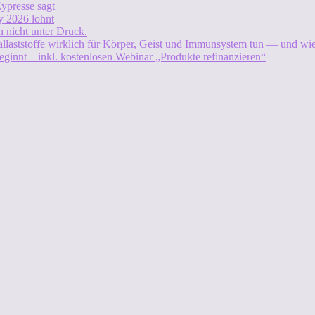
ypresse sagt
 2026 lohnt
 nicht unter Druck.
allaststoffe wirklich für Körper, Geist und Immunsystem tun — und w
eginnt – inkl. kostenlosen Webinar „Produkte refinanzieren“