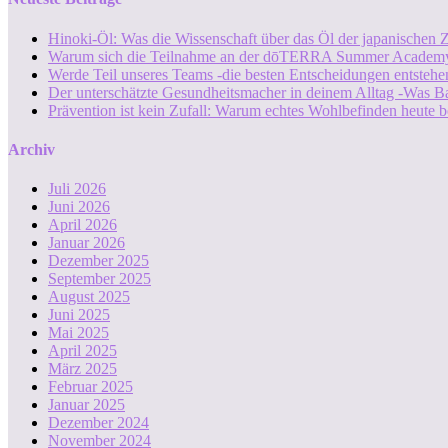
Hinoki-Öl: Was die Wissenschaft über das Öl der japanischen Z
Warum sich die Teilnahme an der dōTERRA Summer Academy
Werde Teil unseres Teams -die besten Entscheidungen entstehen
Der unterschätzte Gesundheitsmacher in deinem Alltag -Was B
Prävention ist kein Zufall: Warum echtes Wohlbefinden heute b
Archiv
Juli 2026
Juni 2026
April 2026
Januar 2026
Dezember 2025
September 2025
August 2025
Juni 2025
Mai 2025
April 2025
März 2025
Februar 2025
Januar 2025
Dezember 2024
November 2024