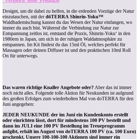
_Vergleich_neue_Produkte
Designt, um dir dabei zu helfen, in die erdenden Vorzüge der Natur
einzutauchen, mit der
dōTERRA Shinrin-Yoku™
Waldbademischung kannst du das Wesen der Natur einfangen, wo
immer du auch bist. Während die Verbindung zur Natur zur
Entspannung zeitlos ist, entstand die Praxis, Shinrin-Yoku‘ in den
1980ern in Japan, um sich in der ruhigen Waldatmosphäre zu
entspannen. Im Kit findest du das 15ml Öl, welches perfekt für
Massagen oder deinen Diffuser ist und den praktischen 10ml Roll
On für unterwegs.
Das waren richtige Knaller Angebote oder?
Aber das ist immer
noch nicht alles. Folgende tolle Aktion für Neukunden ist aufgrund
des großen Erfolges zum wiederholten Mal von doTERRA für den
Juni angegeben:
JEDER NEUKUNDE der im Juni ein Kundenkonto erstellt
oder einrichten lässt, dort für mindestens 100 PV bestellt und
dann im JULI eine 100 PV Bestellung im Treueprogramm
aufgibt, erhält im August von doTERRA 100 PV (ca. 100 Euro)
geschenkt. Unsere 100-100-100 Aktionen sind immer ein