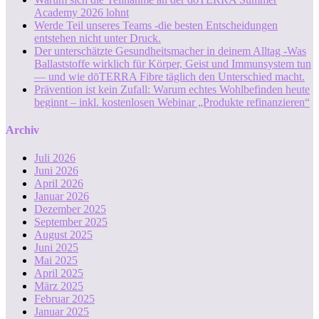
Academy 2026 lohnt
Werde Teil unseres Teams -die besten Entscheidungen
entstehen nicht unter Druck.
Der unterschätzte Gesundheitsmacher in deinem Alltag -Was
Ballaststoffe wirklich für Körper, Geist und Immunsystem tun
— und wie dōTERRA Fibre täglich den Unterschied macht.
Prävention ist kein Zufall: Warum echtes Wohlbefinden heute
beginnt – inkl. kostenlosen Webinar „Produkte refinanzieren“
Archiv
Juli 2026
Juni 2026
April 2026
Januar 2026
Dezember 2025
September 2025
August 2025
Juni 2025
Mai 2025
April 2025
März 2025
Februar 2025
Januar 2025