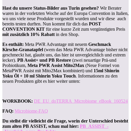
Hast du unsere Status-Bilder aus Turin gesehen?
Wir Berater
waren in der vorletzten Woche auf der Europa Convention in Italien,
wo uns viele neue Produkte vorgestellt wurden und wir diese auch
bereits testen durften. Nun kommt für dich das
POST
CONVENTION KIT
für eine kurze Zeit zum vergünstigten Preis
mit zusätzlich 10% Rabatt
in den Shop.
Es enthält:
Meta PWR Advantage mit neuem
Geschmack
Kirsche-Granatapfel
(wem das Meta PWR Advantage bisher nicht
geschmeckt hat, glaubt uns, das hier ist unvergleichlich und extrem
lecker).
PB Assist+ und PB Restore
(zwei neuartige Prä-und
Probiotikum,
Meta PWR Assist Mito2Max
(Neue Formel von
MetaPWR Assist mit Mito2Max kombiniert) und
15ml Shinrin
Yoku Öl + 10 ml Shinrin Yoku Touch
. Informationen zu den
neuen Produkten gibt es hier weiter unten:
WORKBOOK:
DE_EU_doTERRA_Microbiome_eBook_160524
FAQ:
Microbiome-FAQ
Du stellst dir vielleicht die Frage, worin der Unterschied besteht
zum alten PB ASSIST, schau mal hier:
PB_ASSIST_-