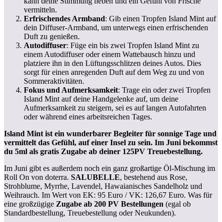
kann deine Stimmung heben und ein Gefühl von Frische
vermitteln.
Erfrischendes Armband
: Gib einen Tropfen Island Mint auf
dein Diffuser-Armband, um unterwegs einen erfrischenden
Duft zu genießen.
Autodiffuser
: Füge ein bis zwei Tropfen Island Mint zu
einem Autodiffuser oder einem Wattebausch hinzu und
platziere ihn in den Lüftungsschlitzen deines Autos. Dies
sorgt für einen anregenden Duft auf dem Weg zu und von
Sommeraktivitäten.
Fokus und Aufmerksamkeit
: Trage ein oder zwei Tropfen
Island Mint auf deine Handgelenke auf, um deine
Aufmerksamkeit zu steigern, sei es auf langen Autofahrten
oder während eines arbeitsreichen Tages.
Island Mint ist ein wunderbarer Begleiter für sonnige Tage und
vermittelt das Gefühl, auf einer Insel zu sein. Im Juni bekommst
du 5ml als gratis Zugabe ab deiner 125PV Treuebestellung.
Im Juni gibt es außerdem noch ein ganz großartige Öl-Mischung im
Roll On von doterra.
SALUBELLE
, bestehend aus Rose,
Strohblume, Myrrhe, Lavendel, Hawaianisches Sandelholz und
Weihrauch. Im Wert von EK: 95 Euro / VK: 126,67 Euro. Was für
eine großzügige
Zugabe ab 200 PV Bestellungen
(egal ob
Standardbestellung, Treuebestellung oder Neukunden).