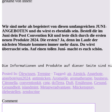
gestärkt von innen!
Wir sind mehr als begeistert von diesen umfangreichen JUNI-
ANGEBOTEN und du wirst es ebenfalls sein. Bestell dir im
Juni dein Post Convention Kit und teste dich durch die ersten
neuen Produkte 2024. Die ersten? Ja, denn im Laufe der
nächsten Monate kommen immer mehr dazu. Du wirst
überrascht sein. Auf einen tollen Juni- macht es euch schön.
Die Informationen und Produkte auf dieser Seite sind ni
Posted In:
Ölewissen
,
Termine
· Tagged:
air
,
Airstick
,
Angebote
,
angebotejuni2024
,
antimücken
,
Aromaöle
,
aromatherapie
,
business
,
Citronella
,
conventionkit
,
cptg
,
doTerra
,
Duft
,
Ernährung
,
Gesund
,
Gesundheit
,
islandmint
,
Metapwradvantage
,
Mückenspray
,
ölebestellen
,
zendocrine
Comment