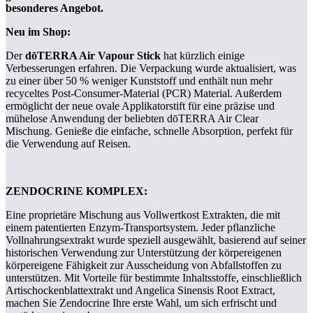
besonderes Angebot.
Neu im Shop:
Der
dōTERRA Air Vapour Stick
hat kürzlich einige
Verbesserungen erfahren. Die Verpackung wurde aktualisiert, was
zu einer über 50 % weniger Kunststoff und enthält nun mehr
recyceltes Post-Consumer-Material (PCR) Material. Außerdem
ermöglicht der neue ovale Applikatorstift für eine präzise und
mühelose Anwendung der beliebten dōTERRA Air Clear
Mischung. Genieße die einfache, schnelle Absorption, perfekt für
die Verwendung auf Reisen.
ZENDOCRINE KOMPLEX:
Eine proprietäre Mischung aus Vollwertkost Extrakten, die mit
einem patentierten Enzym-Transportsystem. Jeder pflanzliche
Vollnahrungsextrakt wurde speziell ausgewählt, basierend auf seiner
historischen Verwendung zur Unterstützung der körpereigenen
körpereigene Fähigkeit zur Ausscheidung von Abfallstoffen zu
unterstützen. Mit Vorteile für bestimmte Inhaltsstoffe, einschließlich
Artischockenblattextrakt und Angelica Sinensis Root Extract,
machen Sie Zendocrine Ihre erste Wahl, um sich erfrischt und