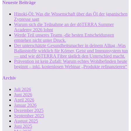
Neueste Beiträge
Hinoki-Öl: Was die Wissenschaft über das Öl der japanischen
Zypresse sagt
Warum sich die Teilnahme an der dōTERRA Summer
Academy 2026 lohnt
Werde Teil unseres Teams -die besten Entscheidungen
entstehen nicht unter Druck.
Der unterschätzte Gesundheitsmacher in deinem Alltag -Was
Ballaststoffe wirklich für Körper, Geist und Immunsystem tun
— und wie dōTERRA Fibre täglich den Unterschied macht.
Prävention ist kein Zufall: Warum echtes Wohlbefinden heute
beginnt – inkl. kostenlosen Webinar „Produkte refinanzieren“
Archiv
Juli 2026
Juni 2026
April 2026
Januar 2026
Dezember 2025
September 2025
August 2025
Juni 2025