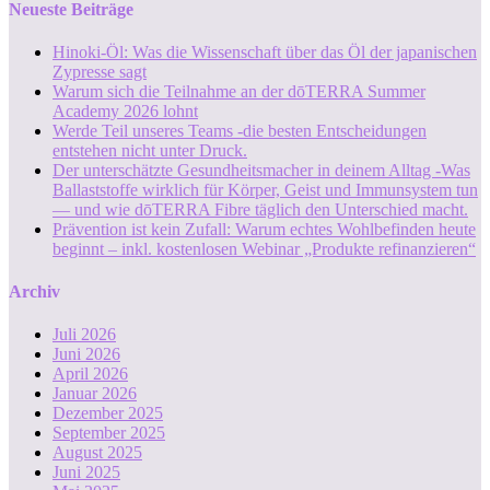
Neueste Beiträge
Hinoki-Öl: Was die Wissenschaft über das Öl der japanischen
Zypresse sagt
Warum sich die Teilnahme an der dōTERRA Summer
Academy 2026 lohnt
Werde Teil unseres Teams -die besten Entscheidungen
entstehen nicht unter Druck.
Der unterschätzte Gesundheitsmacher in deinem Alltag -Was
Ballaststoffe wirklich für Körper, Geist und Immunsystem tun
— und wie dōTERRA Fibre täglich den Unterschied macht.
Prävention ist kein Zufall: Warum echtes Wohlbefinden heute
beginnt – inkl. kostenlosen Webinar „Produkte refinanzieren“
Archiv
Juli 2026
Juni 2026
April 2026
Januar 2026
Dezember 2025
September 2025
August 2025
Juni 2025