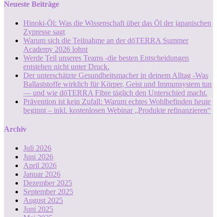
Neueste Beiträge
Hinoki-Öl: Was die Wissenschaft über das Öl der japanischen
Zypresse sagt
Warum sich die Teilnahme an der dōTERRA Summer
Academy 2026 lohnt
Werde Teil unseres Teams -die besten Entscheidungen
entstehen nicht unter Druck.
Der unterschätzte Gesundheitsmacher in deinem Alltag -Was
Ballaststoffe wirklich für Körper, Geist und Immunsystem tun
— und wie dōTERRA Fibre täglich den Unterschied macht.
Prävention ist kein Zufall: Warum echtes Wohlbefinden heute
beginnt – inkl. kostenlosen Webinar „Produkte refinanzieren“
Archiv
Juli 2026
Juni 2026
April 2026
Januar 2026
Dezember 2025
September 2025
August 2025
Juni 2025