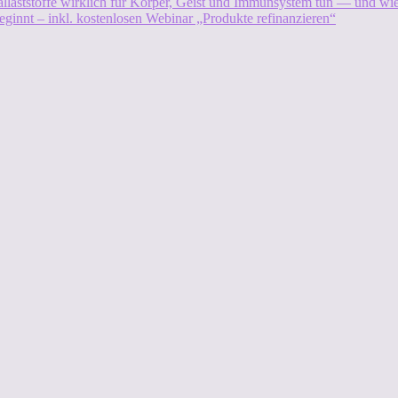
allaststoffe wirklich für Körper, Geist und Immunsystem tun — und w
eginnt – inkl. kostenlosen Webinar „Produkte refinanzieren“