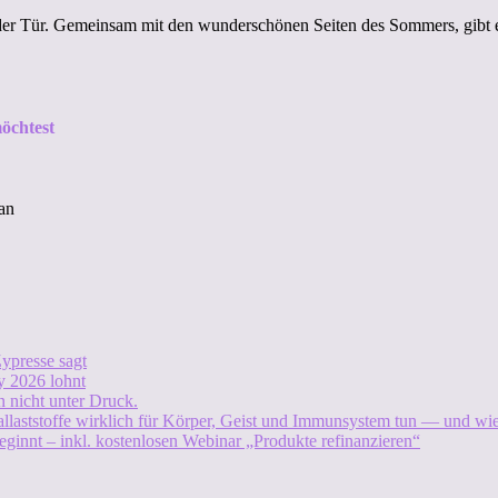
 der Tür. Gemeinsam mit den wunderschönen Seiten des Sommers, gibt 
öchtest
an
ypresse sagt
 2026 lohnt
 nicht unter Druck.
allaststoffe wirklich für Körper, Geist und Immunsystem tun — und w
eginnt – inkl. kostenlosen Webinar „Produkte refinanzieren“