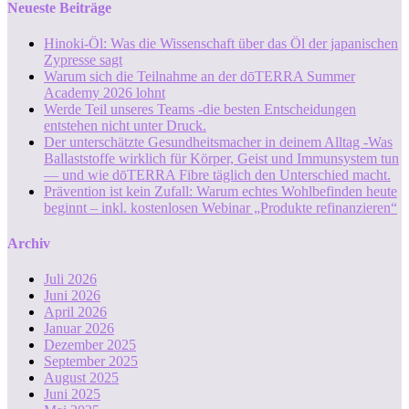
Neueste Beiträge
Hinoki-Öl: Was die Wissenschaft über das Öl der japanischen
Zypresse sagt
Warum sich die Teilnahme an der dōTERRA Summer
Academy 2026 lohnt
Werde Teil unseres Teams -die besten Entscheidungen
entstehen nicht unter Druck.
Der unterschätzte Gesundheitsmacher in deinem Alltag -Was
Ballaststoffe wirklich für Körper, Geist und Immunsystem tun
— und wie dōTERRA Fibre täglich den Unterschied macht.
Prävention ist kein Zufall: Warum echtes Wohlbefinden heute
beginnt – inkl. kostenlosen Webinar „Produkte refinanzieren“
Archiv
Juli 2026
Juni 2026
April 2026
Januar 2026
Dezember 2025
September 2025
August 2025
Juni 2025