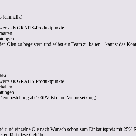
 (einmalig)
swerts als GRATIS-Produktpunkte
rhalten
htungen
n Ölen zu begeistern und selbst ein Team zu bauen – kannst das Konto
lst.
swerts als GRATIS-Produktpunkte
rhalten
htungen
Treuebestellung ab 100PV ist dann Voraussetzung)
nd (und einzelne Öle nach Wunsch schon zum Einkaufspreis mit 25% R
entfällt diese Gebühr.