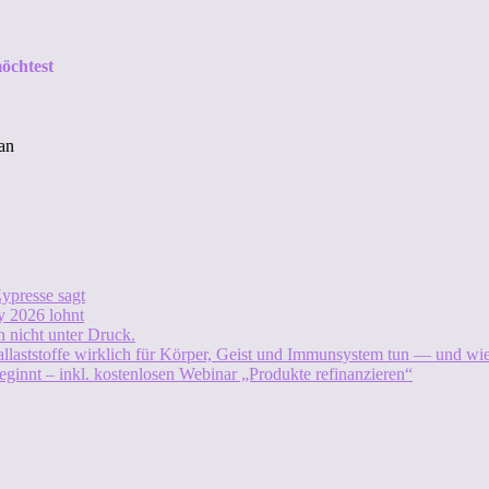
öchtest
an
ypresse sagt
 2026 lohnt
 nicht unter Druck.
allaststoffe wirklich für Körper, Geist und Immunsystem tun — und w
eginnt – inkl. kostenlosen Webinar „Produkte refinanzieren“