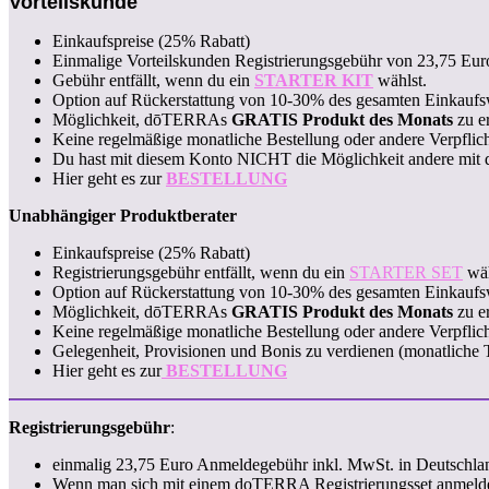
Vorteilskunde
Einkaufspreise (25% Rabatt)
Einmalige Vorteilskunden Registrierungsgebühr von 23,75 Euro
Gebühr entfällt, wenn du ein
STARTER KIT
wählst.
Option auf Rückerstattung von 10-30% des gesamten Einkauf
Möglichkeit, dōTERRAs
GRATIS Produkt des Monats
zu e
Keine regelmäßige monatliche Bestellung oder andere Verpflic
Du hast mit diesem Konto NICHT die Möglichkeit andere mit de
Hier geht es zur
BESTELLUNG
Unabhängiger Produktberater
Einkaufspreise (25% Rabatt)
Registrierungsgebühr entfällt, wenn du ein
STARTER SET
wäh
Option auf Rückerstattung von 10-30% des gesamten Einkauf
Möglichkeit, dōTERRAs
GRATIS Produkt des Monats
zu e
Keine regelmäßige monatliche Bestellung oder andere Verpflic
Gelegenheit, Provisionen und Bonis zu verdienen (monatliche 
Hier geht es zur
BESTELLUNG
Registrierungsgebühr
:
einmalig 23,75 Euro Anmeldegebühr inkl. MwSt. in Deutschla
Wenn man sich mit einem doTERRA Registrierungsset anmeldet 