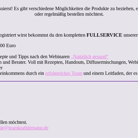
ssierst! Es gibt verschiedene Möglichkeiten die Produkte zu beziehen, 
oder regelmäßig bestellen möchtest.
egistriert wirst bekommst du den kompletten
FULLSERVICE
unserer
100 Euro
ezepte und Tipps nach den Webinaren
„Natürlich gesund“
 und Berater. Voll mit Rezepten, Handouts, Diffusermischungen, Webi
er
pteinkommens durch ein
erfolgreiches Team
und einem Leitfaden, der es
llen möchtest.
ole@teamkraftdernatur.de