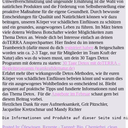
Umweltverschmutzung und ungesunde Ernährung ist die Wahl von
natürlichen Produkten und die Förderung von Selbstherstellung eine
proaktive Maßnahme für die eigene Gesundheit. Durch bewusste
Entscheidungen für Qualität und Natürlichkeit können wir dazu
beitragen, unseren Körper vor schädlichen Einflüssen zu schützen
und ein gesundes, ausgewogenes Leben zu führen. Im März bieten
viele doterra Wellness Botschafter wieder Möglichkeiten zum
Thema Detox an. Wende dich bei Interesse einfach an deinen
doTERRA Ansprechpartner. Hier findest du im internen
Teambereich (dafür musst du dich
registriert haben
& freigeschalten
worden sein ca. 2-3 Tage, nur für Mitglieder im Team Kraft der
Natur) alles was du wissen musst, um dein 30 Tages Detox
Programm mit doterra zu starten:
30 Tage Detox mit doTERRA –
Begleitprogramm (teamkraftdernatur.de)
Erfahrt mehr über wirkungsvolle Detox-Methoden, wie ihr euren
Körper von schädlichen Einflüssen befreien könnt und warum dies
für ein ausgewogenes Wohlbefinden so entscheidend ist. Bleibt
gespannt auf praktische Tipps und fundierte Informationen rund um
das Thema Detox. Für die
Angebote im Februar
schaut gern bei
diesem Beitrag vorbei.
Herzlichen Dank für eure Aufmerksamkeit, Grit Pitzschler,
Jacqueline Kretzschmar und Mandy Richter
Die Informationen und Produkte auf dieser Seite sind ni
Posted In:
Ölewissen
,
Rezepte
· Tagged:
Bio
,
Chemiefrei
,
clean
,