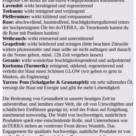
Folgende Öle könnt ihr mit euren Pflegeprodukten kombinieren:
Lavendel:
wirkt beruhigend und regenerierend
Teebaum:
wirkt reinigend und verjüngend
Pfefferminze:
wirkt kühlend und entspannend
Rose:
abschwellend, hautstraffend, feuchtigkeitsregulierend (eines
der hochpreisigsten Öle bei doTERRA, als Treuekunde kannst du
dir Rose mit Punkten kaufen)
Weihrauch:
wirkt erneuernd und unterstützend
Grapefruit:
wirkt belebend und reinigen (bitte beachten Zitrusöle
wirken photosensitiv und man sollte sie nicht auftragen und danach
in die Sonne gehen, mind. 12h Zeit vergehen lassen)
Geranie:
wirkt wunderbar feuchtigkeitsspendend und aufpolsternd
Kurkuma (Turmerik):
reinigend, stärkend, regenerierend und
verleiht der Haut einen Schönen GLOW (wir geben es gern in
Masken, als Ergänzung)
Yarrow Pom (Schafgarbe & Granatapfel):
ein sehr nährendes Öl,
versorgt die Haut mit Energie und gibt ihr mehr Lebendigkeit
Die Bedeutung von Gesundheit in unserer heutigen Zeit ist
unbestreitbar, und inmitten einer Welt, die oft von Umweltgiften und
schädlichen Einflüssen geprägt ist, wird der Fokus auf Entgiftung
zunehmend notwendig. Die Wahl von hochwertigen, natürlichen
Produkten spielt eine entscheidende Rolle, und Unternehmen wie
doTERRA stehen an vorderster Front dieses Wandels. Das
Engagement für qualitativ hochwertige, natürliche Produkte ist von