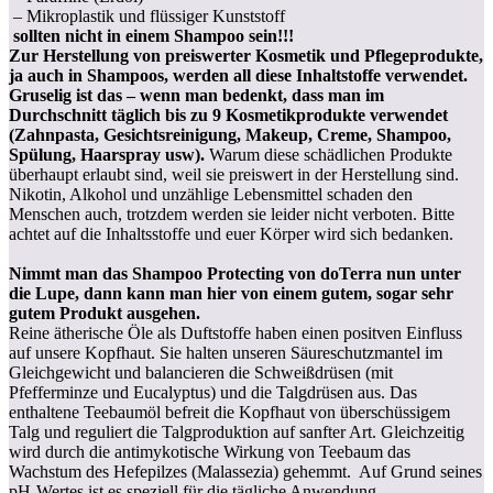
– Mikroplastik und flüssiger Kunststoff
sollten nicht in einem Shampoo sein!!!
Zur Herstellung von preiswerter Kosmetik und Pflegeprodukte,
ja auch in Shampoos, werden all diese Inhaltstoffe verwendet.
Gruselig ist das – wenn man bedenkt, dass man im
Durchschnitt täglich bis zu 9 Kosmetikprodukte verwendet
(Zahnpasta, Gesichtsreinigung, Makeup, Creme, Shampoo,
Spülung, Haarspray usw).
Warum diese schädlichen Produkte
überhaupt erlaubt sind, weil sie preiswert in der Herstellung sind.
Nikotin, Alkohol und unzählige Lebensmittel schaden den
Menschen auch, trotzdem werden sie leider nicht verboten. Bitte
achtet auf die Inhaltsstoffe und euer Körper wird sich bedanken.
Nimmt man das Shampoo Protecting von doTerra nun unter
die Lupe, dann kann man hier von einem gutem, sogar sehr
gutem Produkt ausgehen.
Reine ätherische Öle als Duftstoffe haben einen positven Einfluss
auf unsere Kopfhaut. Sie halten unseren Säureschutzmantel im
Gleichgewicht und balancieren die Schweißdrüsen (mit
Pfefferminze und Eucalyptus) und die Talgdrüsen aus. Das
enthaltene Teebaumöl befreit die Kopfhaut von überschüssigem
Talg und reguliert die Talgproduktion auf sanfter Art. Gleichzeitig
wird durch die antimykotische Wirkung von Teebaum das
Wachstum des Hefepilzes (Malassezia) gehemmt. Auf Grund seines
pH-Wertes ist es speziell für die tägliche Anwendung