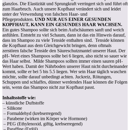
glanzlos. Die Elastizität und Sprungkraft verringert sich und führt oft
zum Haarbruch. Auch unsere Kopfhaut verändert sich und leidet
unter der Verwendung von falschen Haar- und
Pflegeprodukten.
UND NUR AUS EINER GESUNDEN
KOPFHAUT, KANN EIN GESUNDES HAAR WACHSEN.
Ein gutes Shampoo sollte sich beim Aufschäumen sanft und weich
anfühlen. Entsteht zu viel Schaum, dann ist das ein Hinweis darauf,
dass im Shampoo zu viele Tenside enthalten sind. Tenside können
die Kopfhaut aus dem Gleichgewicht bringen, denn oftmals
zerstören falsche Tenside den Säureschutzmantel unserer Haut. Der
pH- Wert eines Shampoos sollte bei 6 liegen, also nicht so sauer wie
das Haar selbst. Milde Shampoos sollten immer einen sauren pH-
Wert haben. Damit der Nährboden unserer Haut nicht durcheinander
kommt, sollte er bei 5 bis 5.5 liegen. Wer sein Haar täglich waschen
möchte, sollte darauf unbedingt achten. Juckreiz, Rötungen,
Schuppen und schlaffes, dünner werdendes Haar können die Folgen
sein, wenn das Shampoo nicht zur Kopfhaut passt.
Inhaltsstoffe wie:
– künstliche Duftstoffe
– Silikone
– Formaldehyd (krebserregend)
– Parabene (wirken im Körper wie Hormone)
– PEG (Ethylenoxid, giftig, krebserregend)
– Paraffine (Erdöl)