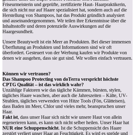
Friseurmeisterin und geprüfte, zertifizierte Haut- Haarpraktikerin,
die sich nicht nur auf Haare spezialisiert hat, sondern auch auf die
Herstellung von Shampoos, hat das Produkt gründlich analysiert
und auseinandergenommen. Wir teilen ihre Erkenntnisse über die
Inhaltsstoffe und deren potenzielle Auswirkungen auf die
Haargesundheit.
Unsere Beautywelt ist ein Meer an Produkten. Bei dieser immensen
Überflutung an Produkten und Informationen sind wir oft
überfordert. Gesteuert von der Werbung kaufen wir Produkte von
denen wir ausgehen, dass sie gut sind. Wir wollen einfach vertrauen.
Können wir vertrauen?
Das Shampoo Protecting von doTerra verspricht höchste
CPTG Qualität – ist das wirklich wahr?
Unzählige Faktoren wie das tägliche Kämmen, bürsten, stylen,
tägliches Haare waschen, aber auch die Jahreszeiten – Kälte, UV-
Strahlen, tägliches verwenden von Hitze Tools (Fön, Glätteisen),
dass Baden im Meer, Chlor und vieles mehr, beanspruchen unser
Haar.
Fakt ist
, dass unser Haar sich nicht wie unsere Haut von allein
regenerieren kann, es kann sich nicht selber heilen. Unser Haar hat
NUR eine Schuppenschicht
. Ist die Schuppensicht des Haare
zerstört verliert unser Haar an Feuchtigkeit. Es wird es spröde und