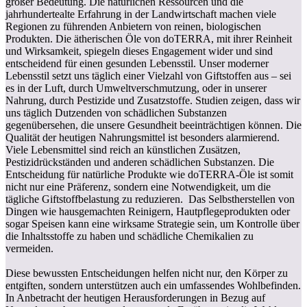
großer Bedeutung. Die natürlichen Ressourcen und die
jahrhundertealte Erfahrung in der Landwirtschaft machen viele
Regionen zu führenden Anbietern von reinen, biologischen
Produkten. Die ätherischen Öle von doTERRA, mit ihrer Reinheit
und Wirksamkeit, spiegeln dieses Engagement wider und sind
entscheidend für einen gesunden Lebensstil. Unser moderner
Lebensstil setzt uns täglich einer Vielzahl von Giftstoffen aus – sei
es in der Luft, durch Umweltverschmutzung, oder in unserer
Nahrung, durch Pestizide und Zusatzstoffe. Studien zeigen, dass wir
uns täglich Dutzenden von schädlichen Substanzen
gegenübersehen, die unsere Gesundheit beeinträchtigen können. Die
Qualität der heutigen Nahrungsmittel ist besonders alarmierend.
Viele Lebensmittel sind reich an künstlichen Zusätzen,
Pestizidrückständen und anderen schädlichen Substanzen. Die
Entscheidung für natürliche Produkte wie doTERRA-Öle ist somit
nicht nur eine Präferenz, sondern eine Notwendigkeit, um die
tägliche Giftstoffbelastung zu reduzieren. Das Selbstherstellen von
Dingen wie hausgemachten Reinigern, Hautpflegeprodukten oder
sogar Speisen kann eine wirksame Strategie sein, um Kontrolle über
die Inhaltsstoffe zu haben und schädliche Chemikalien zu
vermeiden.
Diese bewussten Entscheidungen helfen nicht nur, den Körper zu
entgiften, sondern unterstützen auch ein umfassendes Wohlbefinden.
In Anbetracht der heutigen Herausforderungen in Bezug auf