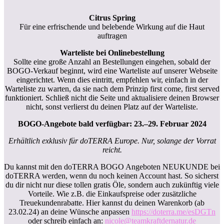
Citrus Spring
Für eine erfrischende und belebende Wirkung auf die Haut
auftragen
Warteliste bei Onlinebestellung
Sollte eine große Anzahl an Bestellungen eingehen, sobald der
BOGO-Verkauf beginnt, wird eine Warteliste auf unserer Webseite
eingerichtet. Wenn dies eintritt, empfehlen wir, einfach in der
Warteliste zu warten, da sie nach dem Prinzip first come, first served
funktioniert. Schließ nicht die Seite und aktualisiere deinen Browser
nicht, sonst verlierst du deinen Platz auf der Warteliste.
BOGO-Angebote bald verfügbar: 23.–29. Februar 2024
Erhältlich exklusiv für doTERRA Europe. Nur, solange der Vorrat
reicht.
Du kannst mit den doTERRA BOGO Angeboten NEUKUNDE bei
doTERRA werden, wenn du noch keinen Account hast. So sicherst
du dir nicht nur diese tollen gratis Öle, sondern auch zukünftig viele
Vorteile. Wie z.B. die Einkaufspreise oder zusätzliche
Treuekundenrabatte. Hier kannst du deinen Warenkorb (ab
23.02.24) an deine Wünsche anpassen
https://doterra.me/esDGTn
oder schreib einfach an:
nicole
@teamkraftdernatur.de