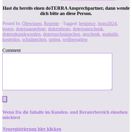
Hast du bereits einen doTERRA Ansprechpartner, dann wende
dich bitte an diese Person.
Posted In:
Ölewissen
,
Rezepte
· Tagged:
bestprice
,
bogo2024
,
bogos
,
doterraangebote
,
doterrabogo
,
doterrageschenk
,
doterrakundewerden
,
doterraschnäppchen
,
geschenk
,
gratisöle
,
kostenlos
,
schnäppchen
,
spring
,
wellnessglow
Comment
Wenn Du die Inhalte im Kunden- und Beraterbereich einsehen
möchtest
Neuregistrierung hier klicken