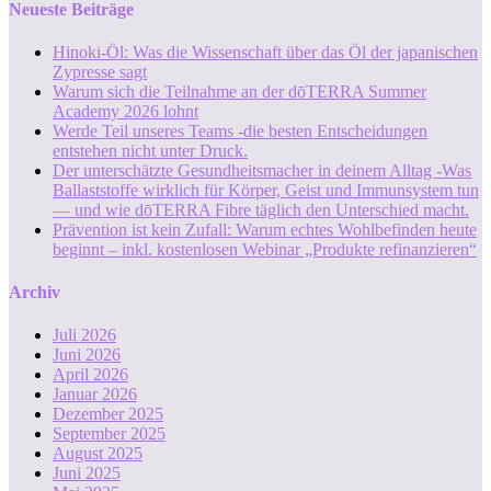
Neueste Beiträge
Hinoki-Öl: Was die Wissenschaft über das Öl der japanischen
Zypresse sagt
Warum sich die Teilnahme an der dōTERRA Summer
Academy 2026 lohnt
Werde Teil unseres Teams -die besten Entscheidungen
entstehen nicht unter Druck.
Der unterschätzte Gesundheitsmacher in deinem Alltag -Was
Ballaststoffe wirklich für Körper, Geist und Immunsystem tun
— und wie dōTERRA Fibre täglich den Unterschied macht.
Prävention ist kein Zufall: Warum echtes Wohlbefinden heute
beginnt – inkl. kostenlosen Webinar „Produkte refinanzieren“
Archiv
Juli 2026
Juni 2026
April 2026
Januar 2026
Dezember 2025
September 2025
August 2025
Juni 2025