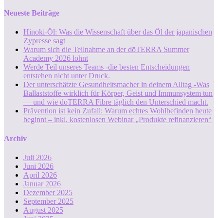
Neueste Beiträge
Hinoki-Öl: Was die Wissenschaft über das Öl der japanischen
Zypresse sagt
Warum sich die Teilnahme an der dōTERRA Summer
Academy 2026 lohnt
Werde Teil unseres Teams -die besten Entscheidungen
entstehen nicht unter Druck.
Der unterschätzte Gesundheitsmacher in deinem Alltag -Was
Ballaststoffe wirklich für Körper, Geist und Immunsystem tun
— und wie dōTERRA Fibre täglich den Unterschied macht.
Prävention ist kein Zufall: Warum echtes Wohlbefinden heute
beginnt – inkl. kostenlosen Webinar „Produkte refinanzieren“
Archiv
Juli 2026
Juni 2026
April 2026
Januar 2026
Dezember 2025
September 2025
August 2025