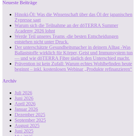
Neueste Beiträge
Hinoki-Öl: Was die Wissenschaft über das Öl der japanischen
Zypresse sagt
Warum sich die Teilnahme an der dōTERRA Summer
Academy 2026 lohnt
Werde Teil unseres Teams -die besten Entscheidungen
entstehen nicht unter Druck.
Der unterschätzte Gesundheitsmacher in deinem Alltag -Was
Ballaststoffe wirklich für Körper, Geist und Immunsystem tun
— und wie dōTERRA Fibre täglich den Unterschied macht.
Prävention ist kein Zufall: Warum echtes Wohlbefinden heute
beginnt – inkl. kostenlosen Webinar „Produkte refinanzieren“
Archiv
Juli 2026
Juni 2026
April 2026
Januar 2026
Dezember 2025
September 2025
August 2025
Juni 2025