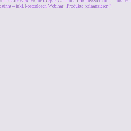
allaststoffe wirklich für Körper, Geist und Immunsystem tun — und w
eginnt – inkl. kostenlosen Webinar „Produkte refinanzieren“