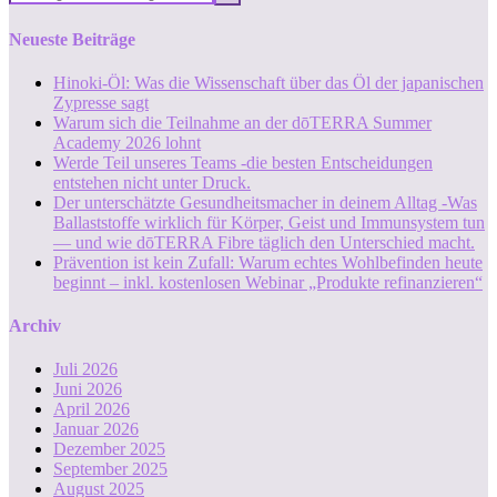
Neueste Beiträge
Hinoki-Öl: Was die Wissenschaft über das Öl der japanischen
Zypresse sagt
Warum sich die Teilnahme an der dōTERRA Summer
Academy 2026 lohnt
Werde Teil unseres Teams -die besten Entscheidungen
entstehen nicht unter Druck.
Der unterschätzte Gesundheitsmacher in deinem Alltag -Was
Ballaststoffe wirklich für Körper, Geist und Immunsystem tun
— und wie dōTERRA Fibre täglich den Unterschied macht.
Prävention ist kein Zufall: Warum echtes Wohlbefinden heute
beginnt – inkl. kostenlosen Webinar „Produkte refinanzieren“
Archiv
Juli 2026
Juni 2026
April 2026
Januar 2026
Dezember 2025
September 2025
August 2025