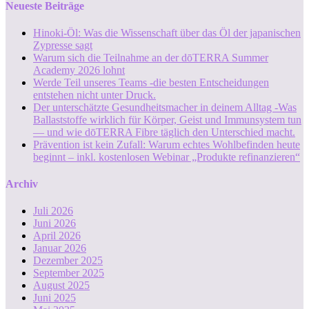
Neueste Beiträge
Hinoki-Öl: Was die Wissenschaft über das Öl der japanischen
Zypresse sagt
Warum sich die Teilnahme an der dōTERRA Summer
Academy 2026 lohnt
Werde Teil unseres Teams -die besten Entscheidungen
entstehen nicht unter Druck.
Der unterschätzte Gesundheitsmacher in deinem Alltag -Was
Ballaststoffe wirklich für Körper, Geist und Immunsystem tun
— und wie dōTERRA Fibre täglich den Unterschied macht.
Prävention ist kein Zufall: Warum echtes Wohlbefinden heute
beginnt – inkl. kostenlosen Webinar „Produkte refinanzieren“
Archiv
Juli 2026
Juni 2026
April 2026
Januar 2026
Dezember 2025
September 2025
August 2025
Juni 2025