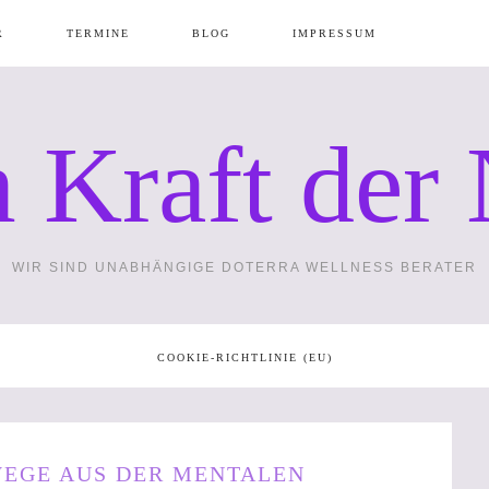
R
TERMINE
BLOG
IMPRESSUM
 Kraft der 
N
GÄNZUNGS
WIR SIND UNABHÄNGIGE DOTERRA WELLNESS BERATER
PA
WIE
COOKIE-RICHTLINIE (EU)
ZUBEHÖR
TE –
WEGE AUS DER MENTALEN
MAXIMAL 1