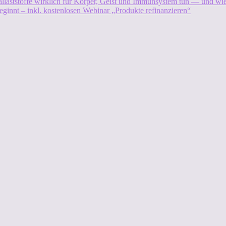
allaststoffe wirklich für Körper, Geist und Immunsystem tun — und w
eginnt – inkl. kostenlosen Webinar „Produkte refinanzieren“