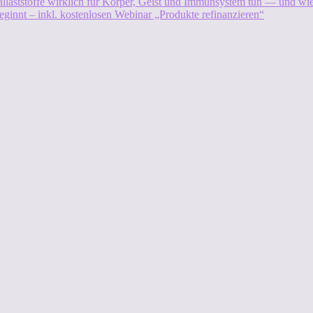
allaststoffe wirklich für Körper, Geist und Immunsystem tun — und w
eginnt – inkl. kostenlosen Webinar „Produkte refinanzieren“