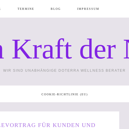
R
TERMINE
BLOG
IMPRESSUM
 Kraft der 
N
GÄNZUNGS
WIR SIND UNABHÄNGIGE DOTERRA WELLNESS BERATER
PA
WIE
COOKIE-RICHTLINIE (EU)
ZUBEHÖR
TE –
ÖLEVORTRAG FÜR KUNDEN UND
MAXIMAL 1