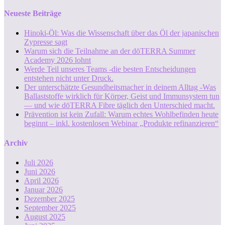
Neueste Beiträge
Hinoki-Öl: Was die Wissenschaft über das Öl der japanischen
Zypresse sagt
Warum sich die Teilnahme an der dōTERRA Summer
Academy 2026 lohnt
Werde Teil unseres Teams -die besten Entscheidungen
entstehen nicht unter Druck.
Der unterschätzte Gesundheitsmacher in deinem Alltag -Was
Ballaststoffe wirklich für Körper, Geist und Immunsystem tun
— und wie dōTERRA Fibre täglich den Unterschied macht.
Prävention ist kein Zufall: Warum echtes Wohlbefinden heute
beginnt – inkl. kostenlosen Webinar „Produkte refinanzieren“
Archiv
Juli 2026
Juni 2026
April 2026
Januar 2026
Dezember 2025
September 2025
August 2025