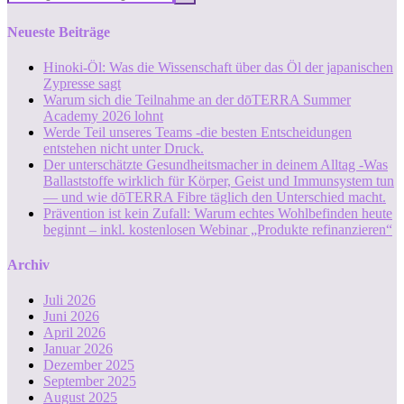
Neueste Beiträge
Hinoki-Öl: Was die Wissenschaft über das Öl der japanischen
Zypresse sagt
Warum sich die Teilnahme an der dōTERRA Summer
Academy 2026 lohnt
Werde Teil unseres Teams -die besten Entscheidungen
entstehen nicht unter Druck.
Der unterschätzte Gesundheitsmacher in deinem Alltag -Was
Ballaststoffe wirklich für Körper, Geist und Immunsystem tun
— und wie dōTERRA Fibre täglich den Unterschied macht.
Prävention ist kein Zufall: Warum echtes Wohlbefinden heute
beginnt – inkl. kostenlosen Webinar „Produkte refinanzieren“
Archiv
Juli 2026
Juni 2026
April 2026
Januar 2026
Dezember 2025
September 2025
August 2025