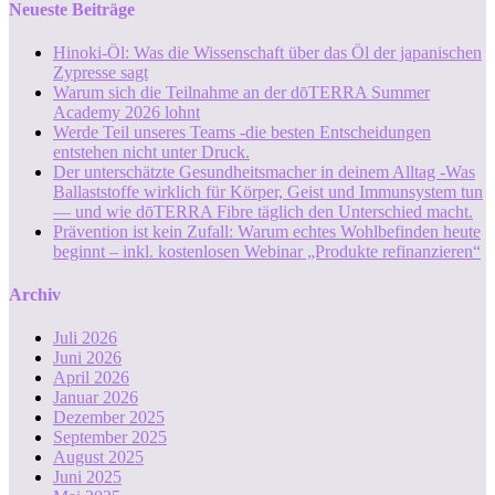
Neueste Beiträge
Hinoki-Öl: Was die Wissenschaft über das Öl der japanischen
Zypresse sagt
Warum sich die Teilnahme an der dōTERRA Summer
Academy 2026 lohnt
Werde Teil unseres Teams -die besten Entscheidungen
entstehen nicht unter Druck.
Der unterschätzte Gesundheitsmacher in deinem Alltag -Was
Ballaststoffe wirklich für Körper, Geist und Immunsystem tun
— und wie dōTERRA Fibre täglich den Unterschied macht.
Prävention ist kein Zufall: Warum echtes Wohlbefinden heute
beginnt – inkl. kostenlosen Webinar „Produkte refinanzieren“
Archiv
Juli 2026
Juni 2026
April 2026
Januar 2026
Dezember 2025
September 2025
August 2025
Juni 2025