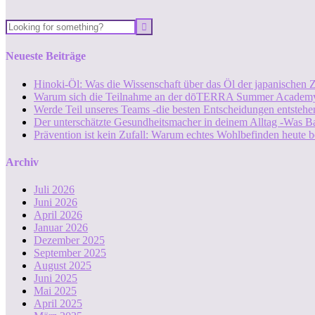
Neueste Beiträge
Hinoki-Öl: Was die Wissenschaft über das Öl der japanischen Z
Warum sich die Teilnahme an der dōTERRA Summer Academy
Werde Teil unseres Teams -die besten Entscheidungen entstehen
Der unterschätzte Gesundheitsmacher in deinem Alltag -Was B
Prävention ist kein Zufall: Warum echtes Wohlbefinden heute b
Archiv
Juli 2026
Juni 2026
April 2026
Januar 2026
Dezember 2025
September 2025
August 2025
Juni 2025
Mai 2025
April 2025