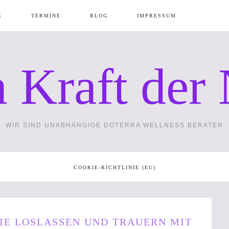
R
TERMINE
BLOG
IMPRESSUM
 Kraft der 
N
GÄNZUNGS
WIR SIND UNABHÄNGIGE DOTERRA WELLNESS BERATER
PA
WIE
COOKIE-RICHTLINIE (EU)
ZUBEHÖR
TE –
IE LOSLASSEN UND TRAUERN MIT
MAXIMAL 1