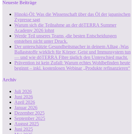
Neueste Beiträge
Hinoki-Öl: Was die Wissenschaft über das Öl der japanischen
Zypresse sagt
Warum sich die Teilnahme an der dōTERRA Summer
Academy 2026 lohnt
Werde Teil unseres Teams -die besten Entscheidungen
entstehen nicht unter Druck.
Der unterschätzte Gesundheitsmacher in deinem Alltag -Was
Ballaststoffe wirklich für Körper, Geist und Immunsystem tun
— und wie dōTERRA Fibre täglich den Unterschied macht.
Prävention ist kein Zufall: Warum echtes Wohlbefinden heute
beginnt – inkl. kostenlosen Webinar „Produkte refinanzieren“
Archiv
Juli 2026
Juni 2026
April 2026
Januar 2026
Dezember 2025
September 2025
August 2025
Juni 2025