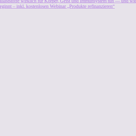
allaststoffe wirklich für Körper, Geist und Immunsystem tun — und w
eginnt – inkl. kostenlosen Webinar „Produkte refinanzieren“