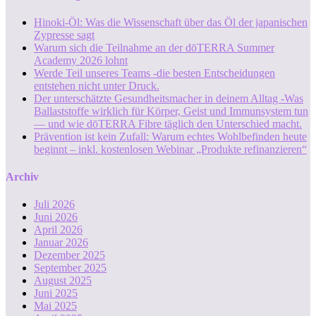
Hinoki-Öl: Was die Wissenschaft über das Öl der japanischen
Zypresse sagt
Warum sich die Teilnahme an der dōTERRA Summer
Academy 2026 lohnt
Werde Teil unseres Teams -die besten Entscheidungen
entstehen nicht unter Druck.
Der unterschätzte Gesundheitsmacher in deinem Alltag -Was
Ballaststoffe wirklich für Körper, Geist und Immunsystem tun
— und wie dōTERRA Fibre täglich den Unterschied macht.
Prävention ist kein Zufall: Warum echtes Wohlbefinden heute
beginnt – inkl. kostenlosen Webinar „Produkte refinanzieren“
Archiv
Juli 2026
Juni 2026
April 2026
Januar 2026
Dezember 2025
September 2025
August 2025
Juni 2025
Mai 2025