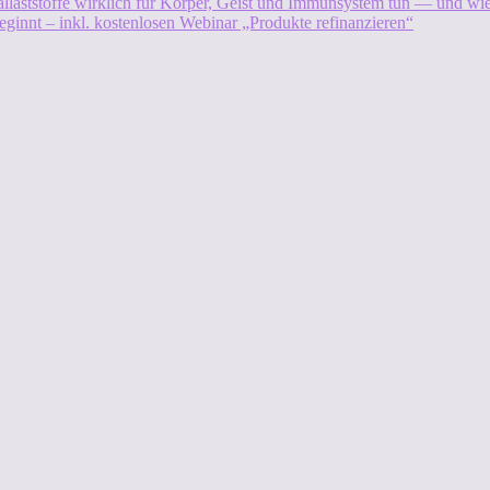
allaststoffe wirklich für Körper, Geist und Immunsystem tun — und w
eginnt – inkl. kostenlosen Webinar „Produkte refinanzieren“