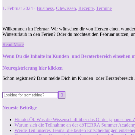
1. Februar 2024
·
Business
,
Ölewissen
,
Rezepte
,
Termine
Willkommen im Februar. Wir wünschen dir von Herzen einen wundervol
Winterurlaub in den Ferien? Oder du möchtest den Februar nutzen, u
Read More
Wenn Du die Inhalte im Kunden- und Beraterbereich einsehen m
Neuregistrierung hier klicken
Schon registriert? Dann melde Dich im Kunden- oder Beraterbereich 
Neueste Beiträge
Hinoki-Öl: Was die Wissenschaft über das Öl der japanischen Z
Warum sich die Teilnahme an der dōTERRA Summer Academy
Werde Teil unseres Teams -die besten Entscheidungen entstehen