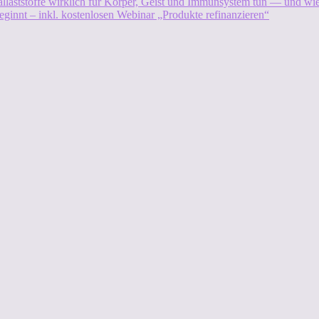
allaststoffe wirklich für Körper, Geist und Immunsystem tun — und w
eginnt – inkl. kostenlosen Webinar „Produkte refinanzieren“