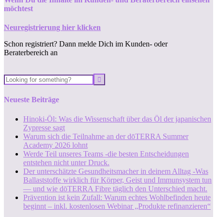
möchtest
Neuregistrierung hier klicken
Schon registriert? Dann melde Dich im Kunden- oder
Beraterbereich an
Neueste Beiträge
Hinoki-Öl: Was die Wissenschaft über das Öl der japanischen
Zypresse sagt
Warum sich die Teilnahme an der dōTERRA Summer
Academy 2026 lohnt
Werde Teil unseres Teams -die besten Entscheidungen
entstehen nicht unter Druck.
Der unterschätzte Gesundheitsmacher in deinem Alltag -Was
Ballaststoffe wirklich für Körper, Geist und Immunsystem tun
— und wie dōTERRA Fibre täglich den Unterschied macht.
Prävention ist kein Zufall: Warum echtes Wohlbefinden heute
beginnt – inkl. kostenlosen Webinar „Produkte refinanzieren“