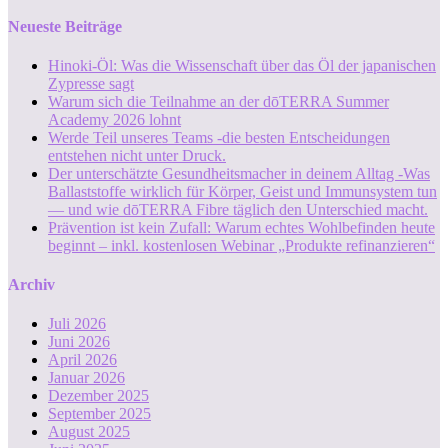
Neueste Beiträge
Hinoki-Öl: Was die Wissenschaft über das Öl der japanischen
Zypresse sagt
Warum sich die Teilnahme an der dōTERRA Summer
Academy 2026 lohnt
Werde Teil unseres Teams -die besten Entscheidungen
entstehen nicht unter Druck.
Der unterschätzte Gesundheitsmacher in deinem Alltag -Was
Ballaststoffe wirklich für Körper, Geist und Immunsystem tun
— und wie dōTERRA Fibre täglich den Unterschied macht.
Prävention ist kein Zufall: Warum echtes Wohlbefinden heute
beginnt – inkl. kostenlosen Webinar „Produkte refinanzieren“
Archiv
Juli 2026
Juni 2026
April 2026
Januar 2026
Dezember 2025
September 2025
August 2025