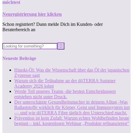
möchtest
Neuregistrierung hier klicken
Schon registriert? Dann melde Dich im Kunden- oder
Beraterbereich an
Neueste Beiträge
Hinoki-Öl: Was die Wissenschaft über das Öl der japanischen
Zypresse sagt
Warum sich die Teilnahme an der dōTERRA Summer
Academy 2026 lohnt
Werde Teil unseres Teams -die besten Entscheidungen
entstehen nicht unter Druck.
Der unterschätzte Gesundheitsmacher in deinem Alltag -Was
Ballaststoffe wirklich für Körper, Geist und Immunsystem tun
— und wie dōTERRA Fibre täglich den Unterschied macht.
Prävention ist kein Zufall: Warum echtes Wohlbefinden heute
beginnt – inkl. kostenlosen Webinar „Produkte refinanzieren“