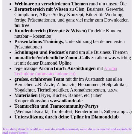
Webinare zu verschiedenen Themen
rund um unsere Öle
Beraterbereich mit Wissen
zu Ölen, Business, Gewerbe,
Compliance, Allyse Sedivy Konzept, Bilder für Werbung,
fertige Präsentationen, und ganz viel mehr zum Downloaden
for free
Kundenbereich (Rezepte & Wissen)
für deine Kunden
nutzbar – kostenlos
Präsentations-Trainings
, Unterstützung bei deinen ersten
Präsentationen
Schulungen und Podcast´s
rund um alle Business-Themen
monatliche/wöchentliche Zoom -Calls
zu allem was wichtig
ist mit deiner Diamond Upline
regelmäßige
AromaTouch-Ausbildungen
mit
Aroma
Technique (aroma-technique.eu)
großes, erfahrenes Team
mit dir im Austausch aus allen
Bereichen z.B. Ärzte, Zahnärzte, Hebammen, Heilpraktiker,
Yogalehrer, Tierheilpraktiker, Aromatherapeuten, u.s.w.
Materialien
(Flyer, Bücher, Banner, etc.) über
Kooperationsshop
www.oilando.de
Teamtreffen und Teamcommunity-Partys
(Weihnachtsmarkt, Tropfenfest, Beraterbrunch, Silbercamp…)
Unterstützung durch deine Upline im Diamondclub
Trau dich, denn du weißt nur was du schaffen kannst, wenn du es versuchst und es einfach
mal ausprobierst: