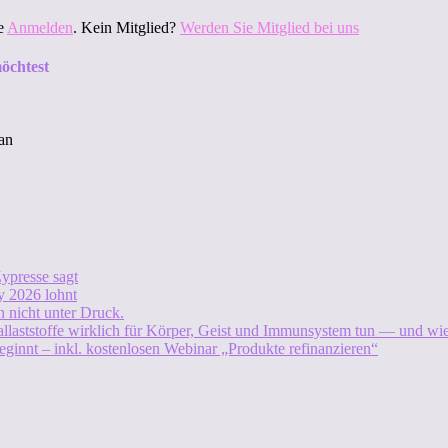
te
Anmelden
. Kein Mitglied?
Werden Sie Mitglied bei uns
öchtest
an
ypresse sagt
 2026 lohnt
 nicht unter Druck.
allaststoffe wirklich für Körper, Geist und Immunsystem tun — und w
eginnt – inkl. kostenlosen Webinar „Produkte refinanzieren“