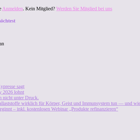
te
Anmelden
. Kein Mitglied?
Werden Sie Mitglied bei uns
öchtest
an
ypresse sagt
 2026 lohnt
 nicht unter Druck.
allaststoffe wirklich für Körper, Geist und Immunsystem tun — und w
eginnt – inkl. kostenlosen Webinar „Produkte refinanzieren“