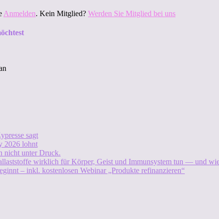
te
Anmelden
. Kein Mitglied?
Werden Sie Mitglied bei uns
öchtest
an
ypresse sagt
 2026 lohnt
 nicht unter Druck.
allaststoffe wirklich für Körper, Geist und Immunsystem tun — und w
eginnt – inkl. kostenlosen Webinar „Produkte refinanzieren“