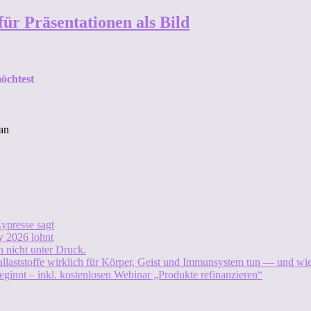
ür Präsentationen als Bild
öchtest
an
ypresse sagt
 2026 lohnt
 nicht unter Druck.
allaststoffe wirklich für Körper, Geist und Immunsystem tun — und w
eginnt – inkl. kostenlosen Webinar „Produkte refinanzieren“