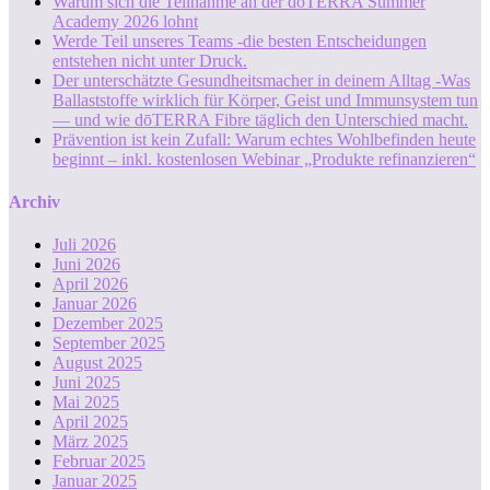
Warum sich die Teilnahme an der dōTERRA Summer
Academy 2026 lohnt
Werde Teil unseres Teams -die besten Entscheidungen
entstehen nicht unter Druck.
Der unterschätzte Gesundheitsmacher in deinem Alltag -Was
Ballaststoffe wirklich für Körper, Geist und Immunsystem tun
— und wie dōTERRA Fibre täglich den Unterschied macht.
Prävention ist kein Zufall: Warum echtes Wohlbefinden heute
beginnt – inkl. kostenlosen Webinar „Produkte refinanzieren“
Archiv
Juli 2026
Juni 2026
April 2026
Januar 2026
Dezember 2025
September 2025
August 2025
Juni 2025
Mai 2025
April 2025
März 2025
Februar 2025
Januar 2025