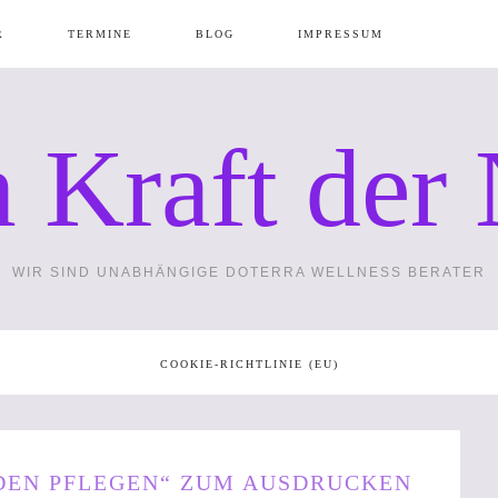
R
TERMINE
BLOG
IMPRESSUM
 Kraft der 
N
GÄNZUNGS
WIR SIND UNABHÄNGIGE DOTERRA WELLNESS BERATER
PA
WIE
COOKIE-RICHTLINIE (EU)
ZUBEHÖR
TE –
DEN PFLEGEN“ ZUM AUSDRUCKEN
MAXIMAL 1