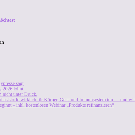
öchtest
an
ypresse sagt
 2026 lohnt
 nicht unter Druck.
allaststoffe wirklich für Körper, Geist und Immunsystem tun — und w
eginnt – inkl. kostenlosen Webinar „Produkte refinanzieren“