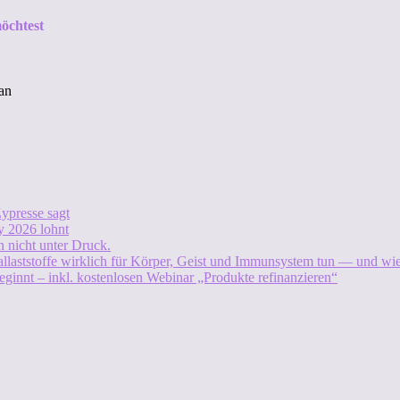
öchtest
an
ypresse sagt
 2026 lohnt
 nicht unter Druck.
allaststoffe wirklich für Körper, Geist und Immunsystem tun — und w
eginnt – inkl. kostenlosen Webinar „Produkte refinanzieren“