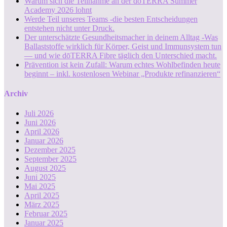
Warum sich die Teilnahme an der dōTERRA Summer
Academy 2026 lohnt
Werde Teil unseres Teams -die besten Entscheidungen
entstehen nicht unter Druck.
Der unterschätzte Gesundheitsmacher in deinem Alltag -Was
Ballaststoffe wirklich für Körper, Geist und Immunsystem tun
— und wie dōTERRA Fibre täglich den Unterschied macht.
Prävention ist kein Zufall: Warum echtes Wohlbefinden heute
beginnt – inkl. kostenlosen Webinar „Produkte refinanzieren“
Archiv
Juli 2026
Juni 2026
April 2026
Januar 2026
Dezember 2025
September 2025
August 2025
Juni 2025
Mai 2025
April 2025
März 2025
Februar 2025
Januar 2025