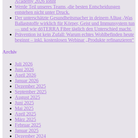
Academy 2026 lohnt
Werde Teil unseres Teams -die besten Entscheidungen
entstehen nicht unter Druck.
Der unterschätzte Gesundheitsmacher in deinem Alltag -Was
Ballaststoffe wirklich für Körper, Geist und Immunsystem tun
— und wie dōTERRA Fibre täglich den Unterschied macht.
Prävention ist kein Zufall: Warum echtes Wohlbefinden heute
beginnt – inkl. kostenlosen Webinar „Produkte refinanzieren“
Archiv
Juli 2026
Juni 2026
April 2026
Januar 2026
Dezember 2025
September 2025
August 2025
Juni 2025
Mai 2025
April 2025
März 2025
Februar 2025
Januar 2025
Dezember 2024