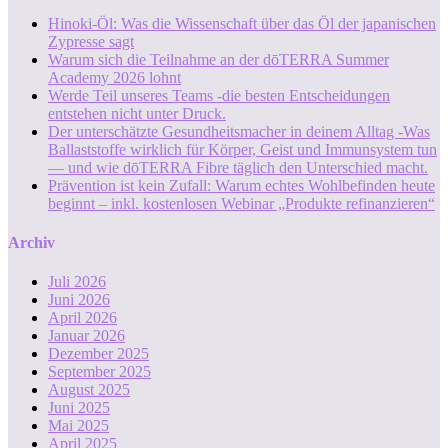
Hinoki-Öl: Was die Wissenschaft über das Öl der japanischen
Zypresse sagt
Warum sich die Teilnahme an der dōTERRA Summer
Academy 2026 lohnt
Werde Teil unseres Teams -die besten Entscheidungen
entstehen nicht unter Druck.
Der unterschätzte Gesundheitsmacher in deinem Alltag -Was
Ballaststoffe wirklich für Körper, Geist und Immunsystem tun
— und wie dōTERRA Fibre täglich den Unterschied macht.
Prävention ist kein Zufall: Warum echtes Wohlbefinden heute
beginnt – inkl. kostenlosen Webinar „Produkte refinanzieren“
Archiv
Juli 2026
Juni 2026
April 2026
Januar 2026
Dezember 2025
September 2025
August 2025
Juni 2025
Mai 2025
April 2025