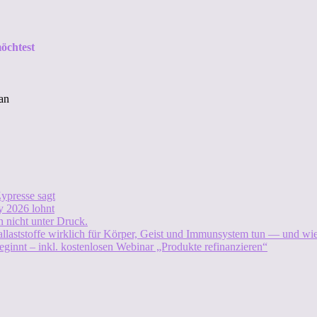
öchtest
an
ypresse sagt
 2026 lohnt
 nicht unter Druck.
allaststoffe wirklich für Körper, Geist und Immunsystem tun — und w
eginnt – inkl. kostenlosen Webinar „Produkte refinanzieren“