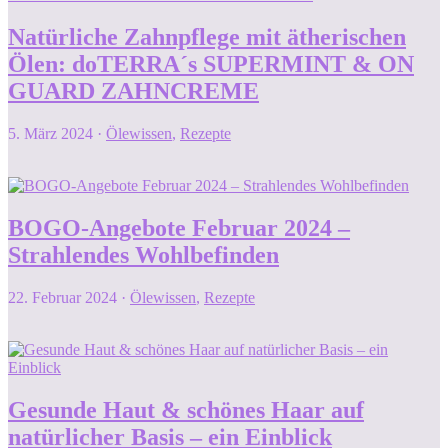
Natürliche Zahnpflege mit ätherischen
Ölen: doTERRA´s SUPERMINT & ON
GUARD ZAHNCREME
5. März 2024
·
Ölewissen
,
Rezepte
BOGO-Angebote Februar 2024 –
Strahlendes Wohlbefinden
22. Februar 2024
·
Ölewissen
,
Rezepte
Gesunde Haut & schönes Haar auf
natürlicher Basis – ein Einblick